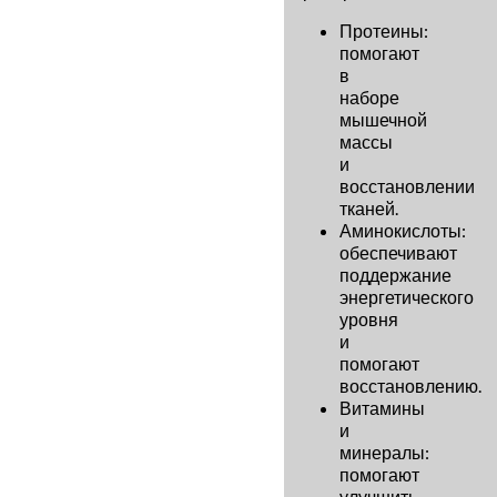
Протеины:
помогают
в
наборе
мышечной
массы
и
восстановлении
тканей.
Аминокислоты:
обеспечивают
поддержание
энергетического
уровня
и
помогают
восстановлению.
Витамины
и
минералы:
помогают
улучшить