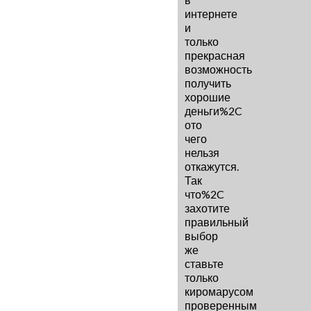
интернете
и
только
прекрасная
возможность
получить
хорошие
деньги%2C
ото
чего
нельзя
откажутся.
Так
что%2C
захотите
правильный
выбор
же
ставьте
только
киромарусом
проверенным