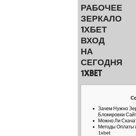
РАБОЧЕЕ
ЗЕРКАЛО
1ХБЕТ
ВХОД
НА
СЕГОДНЯ
1XBET
Co
Зачем Нужно Зер
Блокировки Сай
Можно Ли Скача
Методы Оплаты 
1xbet