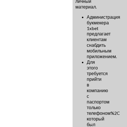
личный
материал.
Администрация
букмекера
1xbet
предлагает
клиентам
снабдить
мобильным
приложением.
Для
этого
требуется
прийти
в
компанию
с
паспортом
только
телефоном%2C
который
был