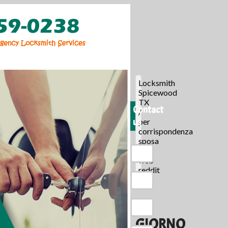
Locksmith
Spicewood
TX
Contact
/
us
per
corrispondenza
sposa
siti
web
reddit
/
AL
GIORNO