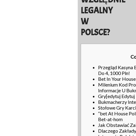
LEGALNY
W
POLSCE?
Co
Przegląd Kasyna 
Do 4, 1000 Pln!
Bet In Your House
Milenium Kod Pro
Informacje U Bu
Gry[edytuj Edytuj
Bukmacherzy Inte
Stołowe Gry Karc
“bet At House Po
Bet-at-hom
Jak Obstawiać Z
Dlaczego Zakład