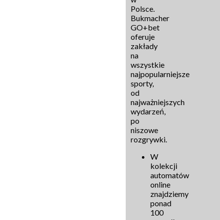
Polsce.
Bukmacher
GO+bet
oferuje
zakłady
na
wszystkie
najpopularniejsze
sporty,
od
najważniejszych
wydarzeń,
po
niszowe
rozgrywki.
W
kolekcji
automatów
online
znajdziemy
ponad
100