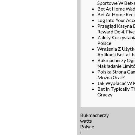
Sportowe W Bet-
Bet At Home Wady
Bet At Home Rece
Log Into Your Acc
Przegląd Kasyna 
Reward Do 4, Five
Zalety Korzystan
Polsce
Wrażenia Z Użytko
Aplikacji Bet-at-
Bukmacherzy Ogra
Nakładanie Limit
Polska Strona Ga
Można Grać?
Jak Wypłacać W K
Bet In Typically 
Graczy
Bukmacherzy
watts
Polsce
i