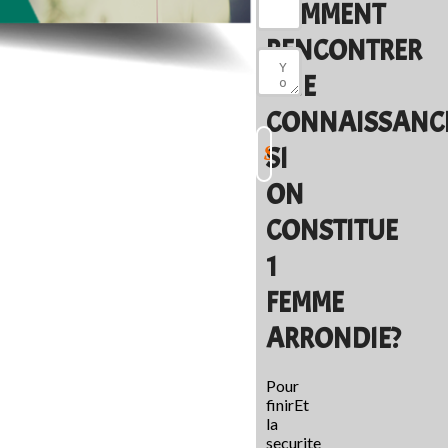
COMMENT
RENCONTRER
UNE
CONNAISSANC
SI
ON
CONSTITUE
1
FEMME
ARRONDIE?
Pour
finirEt
la
securite