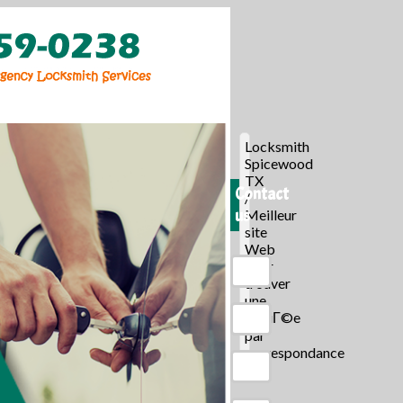
Locksmith
Spicewood
TX
Contact
/
us
Meilleur
site
Web
pour
trouver
une
mariГ©e
par
correspondance
/