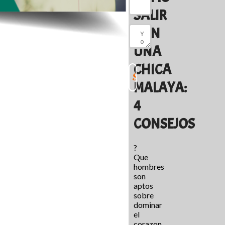
SALIR
CON
UNA
CHICA
MALAYA:
4
CONSEJOS
?
Que
hombres
son
aptos
sobre
dominar
el
corazon