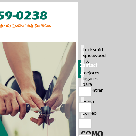
Locksmith
Spicewood
TX
Contact
/
us
mejores
lugares
para
encontrar
la
novia
por
correo
/
COMO