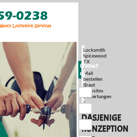
Locksmith
Spicewood
TX
Contact
/
us
Mail
bestellen
Braut
Websites
Bewertungen
/
DASJENIGE
KONZEPTION