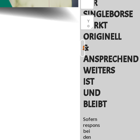
DER
SINGLEBORSE
WIRKT
ORIGINELL
&
ANSPRECHEND
WEITERS
IST
UND
BLEIBT
Sofern
respons
bei
den