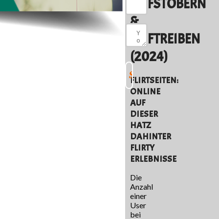
AUFSTOBERN
&
AUFTREIBEN
(2024)
FLIRTSEITEN:
ONLINE
AUF
DIESER
HATZ
DAHINTER
FLIRTY
ERLEBNISSE
Die
Anzahl
einer
User
bei