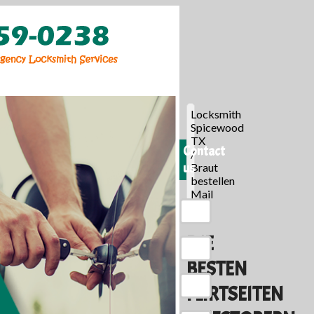
Locksmith
Spicewood
TX
Contact
/
us
Braut
bestellen
Mail
/
DIE
BESTEN
FLIRTSEITEN