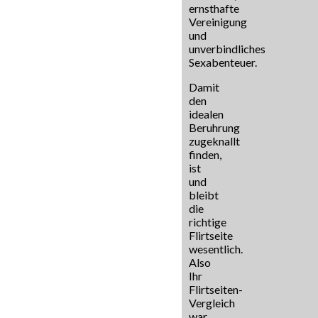
ernsthafte
Vereinigung
und
unverbindliches
Sexabenteuer.
Damit
den
idealen
Beruhrung
zugeknallt
finden,
ist
und
bleibt
die
richtige
Flirtseite
wesentlich.
Also
Ihr
Flirtseiten-
Vergleich
war