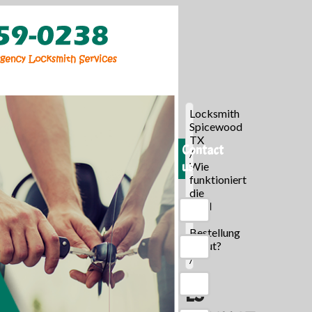
Locksmith
Spicewood
TX
Contact
/
us
Wie
funktioniert
die
Mail
-
Bestellung
Braut?
/
ES