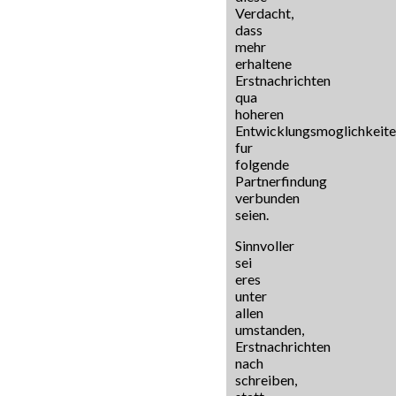
Verdacht,
dass
mehr
erhaltene
Erstnachrichten
qua
hoheren
Entwicklungsmoglichkeit
fur
folgende
Partnerfindung
verbunden
seien.
Sinnvoller
sei
eres
unter
allen
umstanden,
Erstnachrichten
nach
schreiben,