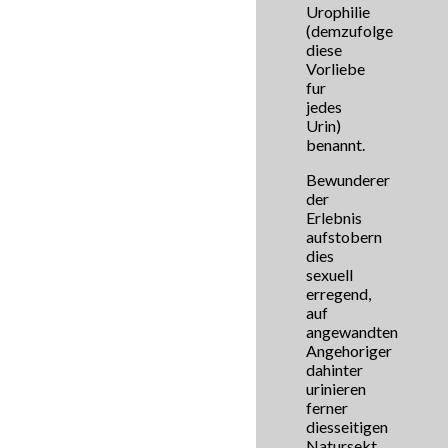
Urophilie
(demzufolge
diese
Vorliebe
fur
jedes
Urin)
benannt.
Bewunderer
der
Erlebnis
aufstobern
dies
sexuell
erregend,
auf
angewandten
Angehoriger
dahinter
urinieren
ferner
diesseitigen
Natursekt