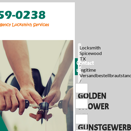
Locksmith
Spicewood
TX
Contact
/
us
legitime
Versandbestellbrautstan
/
GOLDEN
SHOWER
SEI
GUNSTGEWERB