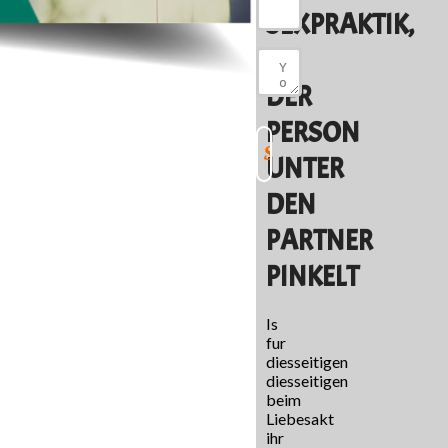
SEXPRAKTIK,
BEI
DER
PERSON
UNTER
DEN
PARTNER
PINKELT
Is
fur
diesseitigen
diesseitigen
beim
Liebesakt
ihr