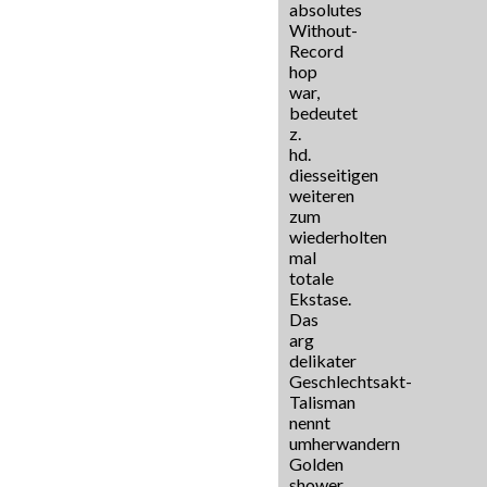
absolutes
Without-
Record
hop
war,
bedeutet
z.
hd.
diesseitigen
weiteren
zum
wiederholten
mal
totale
Ekstase.
Das
arg
delikater
Geschlechtsakt-
Talisman
nennt
umherwandern
Golden
shower.