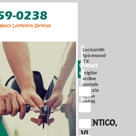
Locksmith
Spicewood
TX
Contact
/
us
miglior
ordine
postale
agenzia
sposa
reddit
/
IDENTICO,
VI