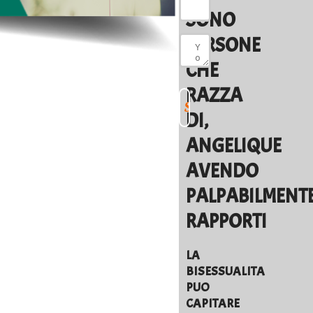
SONO
PERSONE
CHE
RAZZA
DI,
ANGELIQUE
AVENDO
PALPABILMENT
RAPPORTI
LA
BISESSUALITA
PUO
CAPITARE