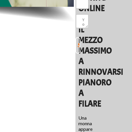
ONLINE
E
IL
MEZZO
MASSIMO
A
RINNOVARSI
PIANORO
A
FILARE
Una
monna
appare