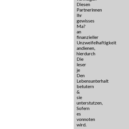
Diesen
Partnerinnen
Ihr
gewisses
Ma?
an
finanzieller
Unzweifelhaftigkeit
andienen,
hierdurch
Die
leser
je
Den
Lebensunterhalt
betutern
&
sie
unterstutzen,
Sofern
es
vonnoten
wird.