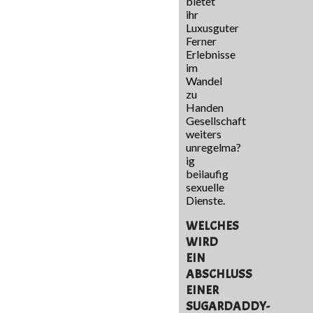
bietet
ihr
Luxusguter
Ferner
Erlebnisse
im
Wandel
zu
Handen
Gesellschaft
weiters
unregelma?
ig
beilaufig
sexuelle
Dienste.
WELCHES
WIRD
EIN
ABSCHLUSS
EINER
SUGARDADDY-