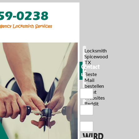
Locksmith
Spicewood
TX
Contact
/
us
Beste
Mail
bestellen
Braut
Websites
Reddit
/
IS
WIRD