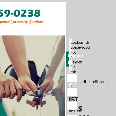
Locksmith
Spicewood
TX
Contact
/
us
Finden
Sie
mir
eine
Versandbestellbraut
/
IST
DAS