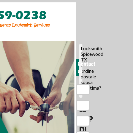
Locksmith
Spicewood
TX
Contact
/
us
ordine
postale
sposa
legittima?
/
LE
APP
DI