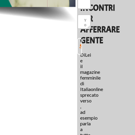
INCONTRI
PER
AFFERRARE
GENTE
DiLei
e
il
magazine
femminile
di
Italiaonline
sprecato
verso
,
ad
esempio
parla
a
tutte