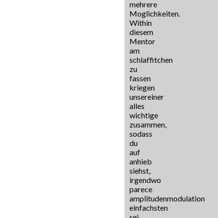
mehrere
Moglichkeiten.
Within
diesem
Mentor
am
schlaffitchen
zu
fassen
kriegen
unsereiner
alles
wichtige
zusammen,
sodass
du
auf
anhieb
siehst,
irgendwo
parece
amplitudenmodulation
einfachsten
sei