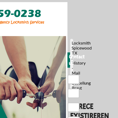
Locksmith
Spicewood
TX
Contact
/
us
History
-
Mail
-
Bestellung
Braut
/
PARECE
EXISTIREREN