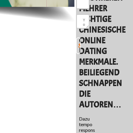
MEHRER
RICHTIGE
CHINESISCHE
ONLINE
DATING
MERKMALE.
BEILIEGEND
SCHNAPPEN
DIE
AUTOREN…
Dazu
tempo
respons