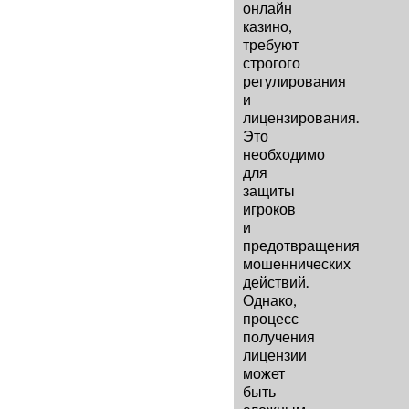
онлайн
казино,
требуют
строгого
регулирования
и
лицензирования.
Это
необходимо
для
защиты
игроков
и
предотвращения
мошеннических
действий.
Однако,
процесс
получения
лицензии
может
быть