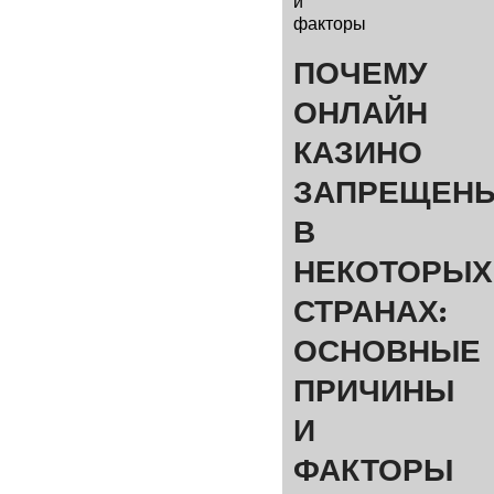
и
факторы
ПОЧЕМУ
ОНЛАЙН
КАЗИНО
ЗАПРЕЩЕН
В
НЕКОТОРЫХ
СТРАНАХ:
ОСНОВНЫЕ
ПРИЧИНЫ
И
ФАКТОРЫ