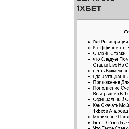
1ХБЕТ
Co
Bet Регистрация
Коэффициенты 
Онлайн Ставки Н
что Следует По
Ставки Live На 
весть Букмекеро
Где Взять Данн
Приложение Для
Пополнение Сче
Выигрышей В 1х
Официальный Са
Как Скачать Мо
1xbet и Андроид
Мобильное Прил
Бет — Обзор Бук
Что Такое Ставк