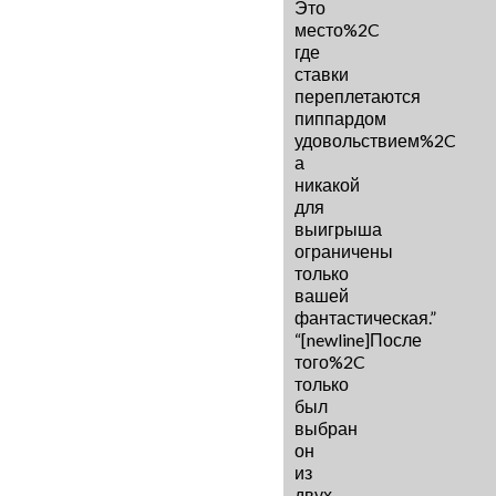
Это
место%2C
где
ставки
переплетаются
пиппардом
удовольствием%2C
а
никакой
для
выигрыша
ограничены
только
вашей
фантастическая.”
“[newline]После
того%2C
только
был
выбран
он
из
двух