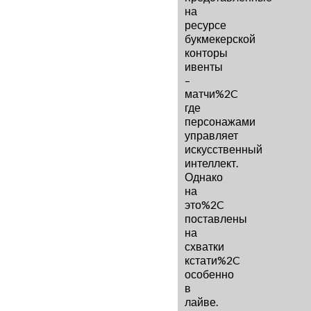
на
ресурсе
букмекерской
конторы
ивенты
–
матчи%2C
где
персонажами
управляет
искусственный
интеллект.
Однако
на
это%2C
поставлены
на
схватки
кстати%2C
особенно
в
лайве.