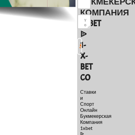
БУКМЕКЕРС
КОМПАНИЯ
1XBET
ᐉ
1-
X-
BET
CO
Ставки
и
Спорт
Онлайн
Букмекерская
Компания
1xbet
ᐉ