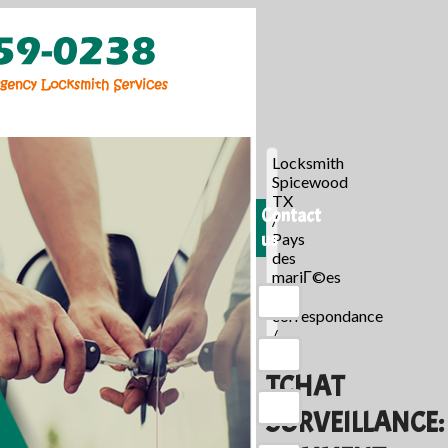
Locksmith
Spicewood
TX
Contact
/
us
Pays
des
mariГ©es
par
correspondance
/
TCHAT
SURVEILLANCE: