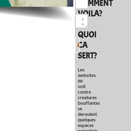
COMMENT
VOILA?
A
QUOI
CA
SERT?
Les
websites
de
voit
contre
creatures
bouffantes
se
deroulent
quelques
espaces
potentiels