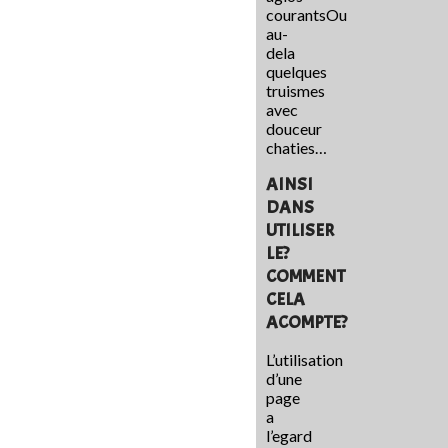
courantsOu
au-
dela
quelques
truismes
avec
douceur
chaties…
AINSI
DANS
UTILISER
LE?
COMMENT
CELA
ACOMPTE?
L’utilisation
d’une
page
a
l’egard