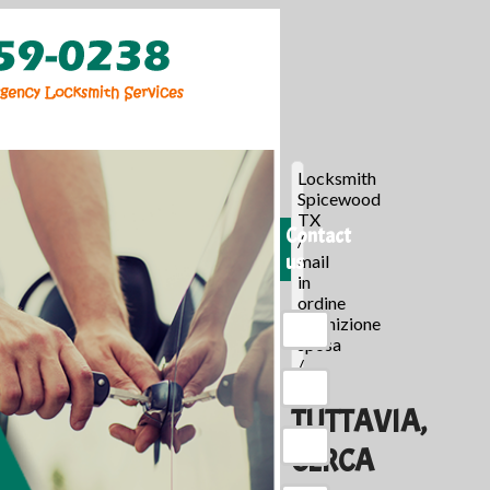
Locksmith
Spicewood
TX
Contact
/
us
mail
in
ordine
definizione
sposa
/
TUTTAVIA,
CERCA