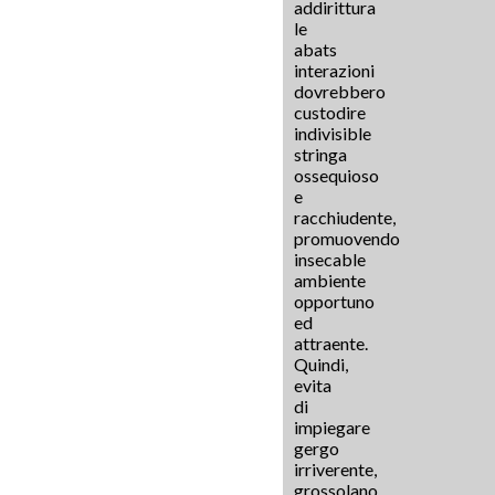
addirittura
le
abats
interazioni
dovrebbero
custodire
indivisible
stringa
ossequioso
e
racchiudente,
promuovendo
insecable
ambiente
opportuno
ed
attraente.
Quindi,
evita
di
impiegare
gergo
irriverente,
grossolano