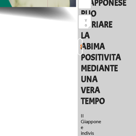
GIAPPONESE
PUO
VARIARE
LA
ABIMA
POSITIVITA
MEDIANTE
UNA
VERA
TEMPO
Il
Giappone
e
indivis