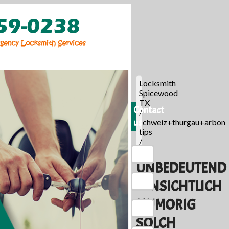
Locksmith
Spicewood
TX
Contact
/
us
schweiz+thurgau+arbon
tips
/
UNBEDEUTEND
HINSICHTLICH
HUMORIG
SOLCH