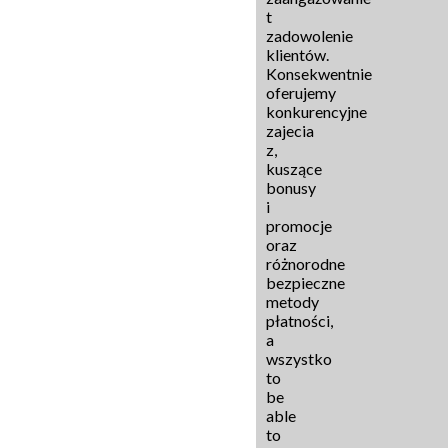
t
zadowolenie
klientów.
Konsekwentnie
oferujemy
konkurencyjne
zajecia
z,
kuszące
bonusy
i
promocje
oraz
różnorodne
bezpieczne
metody
płatności,
a
wszystko
to
be
able
to