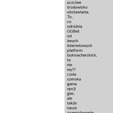
uczciwe
środowisko
obstawiania.
To,
co
odróżnia
GGBet
od
innych
internetowych
platform
bukmacherskich,
to
nie
wy??
cznie
szeroka
gama
opcji
gier,
ale
także
nasze
zaangażowanie