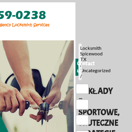
Locksmith
Spicewood
TX
Contact
/
us
Uncategorized
/
ZAKŁADY
E-
SPORTOWE,
SKUTECZNE